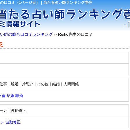
）の口コミ（1ページ目） | 当たる占い師ランキング壱仟
い師の総合口コミランキング
››
Reiko先生の口コミ
ミ
仕事｜離婚｜片思い｜その他｜結婚｜人間関係
不倫
結婚
離婚
ーン｜波動修正
ーン
波動修正