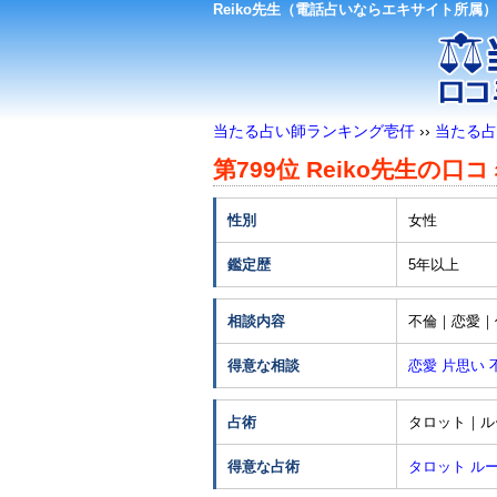
Reiko先生（電話占いならエキサイト所属
当たる占い師ランキング壱仟
››
当たる占
第799位 Reiko先生の口コ
性別
女性
鑑定歴
5年以上
相談内容
不倫｜恋愛｜
得意な相談
恋愛
片思い
占術
タロット｜ル
得意な占術
タロット
ル