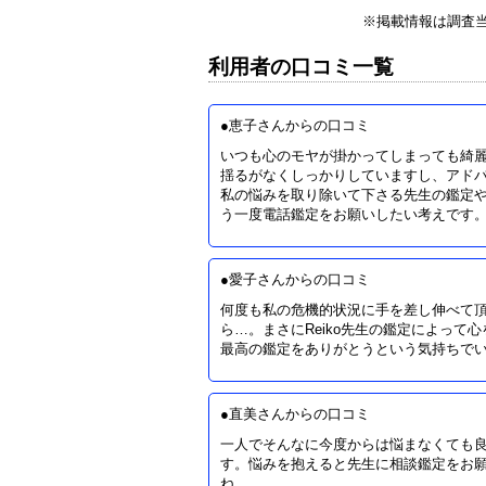
※掲載情報は調査
利用者の口コミ一覧
●恵子さんからの口コミ
いつも心のモヤが掛かってしまっても綺
揺るがなくしっかりしていますし、アド
私の悩みを取り除いて下さる先生の鑑定
う一度電話鑑定をお願いしたい考えです
●愛子さんからの口コミ
何度も私の危機的状況に手を差し伸べて
ら…。まさにReiko先生の鑑定によっ
最高の鑑定をありがとうという気持ちで
●直美さんからの口コミ
一人でそんなに今度からは悩まなくても良
す。悩みを抱えると先生に相談鑑定をお
ね…。