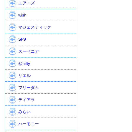
ユアーズ
wish
マジェスティック
SP9
スーベニア
@nifty
リエル
フリーダム
ティアラ
みらい
ハーモニー