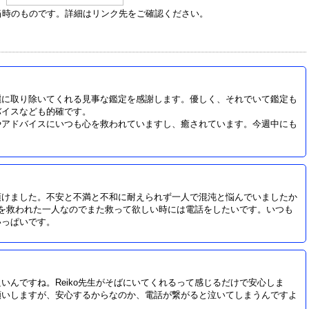
当時のものです。詳細はリンク先をご確認ください。
麗に取り除いてくれる見事な鑑定を感謝します。優しく、それでいて鑑定も
バイスなども的確です。
やアドバイスにいつも心を救われていますし、癒されています。今週中にも
。
頂けました。不安と不満と不和に耐えられず一人で混沌と悩んでいましたか
て心を救われた一人なのでまた救って欲しい時には電話をしたいです。いつも
いっぱいです。
いんですね。Reiko先生がそばにいてくれるって感じるだけで安心しま
願いしますが、安心するからなのか、電話が繋がると泣いてしまうんですよ