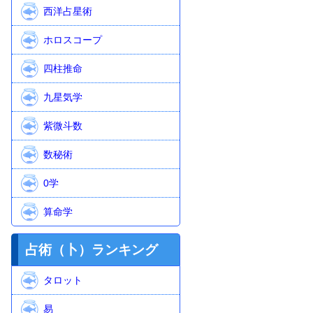
西洋占星術
ホロスコープ
四柱推命
九星気学
紫微斗数
数秘術
0学
算命学
占術（卜）ランキング
タロット
易