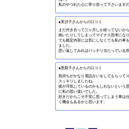
私のやつれた心に寄り添って下さいます
●美沙子さんからの口コミ
まだ付き合って三ヶ月しか経ってないか
抱いたりしてしまってマイナス思考にな
でも鑑定内容には気にしなくても私の事
ました。
思い返してみればバッチリ当たっている
●恵梨子さんからの口コミ
気持ちがかなり電話占いをしてもらって
スッキリしましたね。
彼が浮気しているのかもしれないという
に私の思い違いでした。
好きだからこそ不安に思ってしまう事は仕
く機会もあるかと思います。