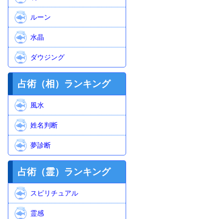
ルーン
水晶
ダウジング
占術（相）ランキング
風水
姓名判断
夢診断
占術（霊）ランキング
スピリチュアル
霊感