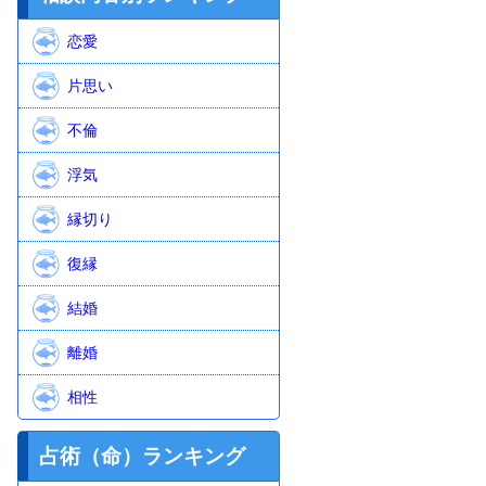
恋愛
片思い
不倫
浮気
縁切り
復縁
結婚
離婚
相性
占術（命）ランキング