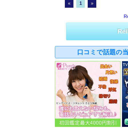
«
1
»
R
R
口コミで話題の